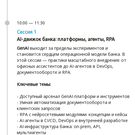
10:00 — 11:30
Сессия 1
AI-движок банка: платформы, агенты, RPA
GenAI
выходит за пределы экспериментов и
становится сердцем операционной модели банка. В
этой сессии — практики масштабного внедрения: от
офисных ассистентов до AI-агентов в DevOps,
документообороте и RPA.
Ключевые темы:
- Доступный арсенал GenAI-платформ и инструментов
- Умная автоматизация документооборота и
клиентских запросов
- RPA с нейросетевыми модулями: концепции и кейсы
- AI-агенты в CI/CD, DevOps и внутренней разработке
- AI-инфраструктура банка: on-prem, API,
мультиагенты